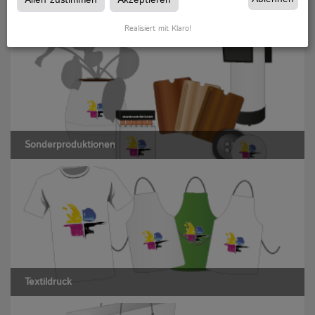
Schilder- & Plattendruck
Realisiert mit Klaro!
Sonderproduktionen
Textildruck