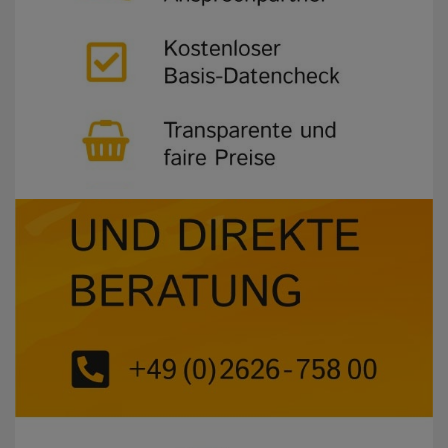
ausgestattete Buchbinderei und garantieren so auch bei
der Weiterverarbeitung Ihrer Drucksachen beste Qualität
und die Einhaltung Ihrer Wunschtermine. Ob stanzen,
rillen, nuten oder prägen, ob Rückendrahtheftung oder
Ringösenheftung, alles wird bei uns im Hause selbst
gefertigt. Auch bei aufwendigeren Verarbeitungsformen
wie Klebebindung und Fadenheftung bei Büchern oder
Spiral- und Wire-O-Bindung für Kalender sind wir der
richtige Partner.
In unserem Online-Shop finden Sie eine Vielzahl an
hochwertigen Druckprodukten, von Visitenkarten und
Büchern, über XXL-Drucken bis hin zu Messe- und
Werbesystemen. Für jedes Vorhaben ist das passende
Produkt dabei und sollten Sie widererwarten doch nicht
fündig werden, sprechen Sie uns einfach an. Unsere
Mitarbeiter beraten Sie gerne und erstellen ein
maßgeschneidertes Angebot für Sie.