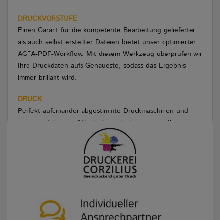
DRUCKVORSTUFE
Einen Garant für die kompetente Bearbeitung gelieferter
als auch selbst erstellter Dateien bietet unser optimierter
AGFA-PDF-Workflow. Mit diesem Werkzeug überprüfen wir
Ihre Druckdaten aufs Genaueste, sodass das Ergebnis
immer brillant wird.
DRUCK
Perfekt aufeinander abgestimmte Druckmaschinen und
unsere erfahrenen Mitarbeiter erlauben es uns, Ihnen ein
breit gefächertes Spektrum an Möglichkeiten zu bieten.
Ob große Auflagen im modernen Offsetdruck oder kleine
Auflagen im flexiblen Digitaldruck – mit dem passenden
Druckverfahren und unserem langjährigen Know-How
sorgen wir stets für optimale Ergebnisse.
WEITERVERARBEITUNG
Wir verfügen in unserem Hause über eine komplett