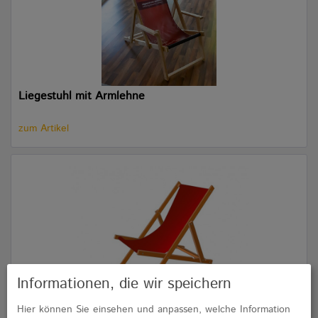
Liegestuhl mit Armlehne
zum Artikel
Informationen, die wir speichern
Liegestuhl ohne Armlehne
Hier können Sie einsehen und anpassen, welche Information